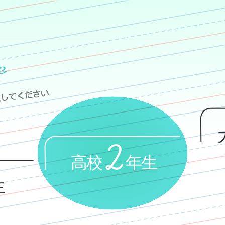
内
塾長挨拶
中学1年生コース
容
を
指導方針
中学2年生コース
ス
キ
事業理念
中学3年生コース
ッ
プ
入塾の流れ
高校1年生コース
施設紹介
高校2年生コース
大学入試対策コース
コースオプション