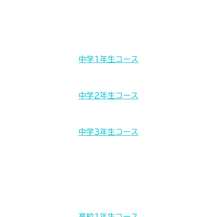
内
塾長挨拶
中学1年生コース
容
を
指導方針
中学2年生コース
ス
キ
事業理念
中学3年生コース
中学1年生コース
ッ
プ
入塾の流れ
高校1年生コース
中学2年生コース
施設紹介
高校2年生コース
大学入試対策コース
中学3年生コース
コースオプション
高校1年生コース