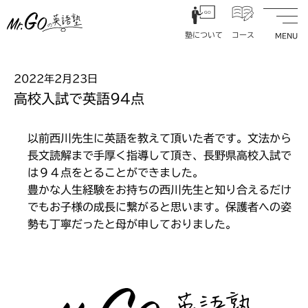
内
GO
容
塾について
コース
を
ス
塾長挨拶
中学1年生コース
キ
2022年2月23日
GO
指導方針
中学2年生コース
ッ
高校入試で英語94点
プ
事業理念
中学3年生コース
塾について
コース
入塾の流れ
高校1年生コース
以前西川先生に英語を教えて頂いた者です。文法から
長文読解まで手厚く指導して頂き、長野県高校入試で
施設紹介
高校2年生コース
は９４点をとることができました。
大学入試対策コース
豊かな人生経験をお持ちの西川先生と知り合えるだけ
よくある質問
時間割・料金
でもお子様の成長に繋がると思います。保護者への姿
コースオプション
勢も丁寧だったと母が申しておりました。
アクセス
学生達へメッセージ