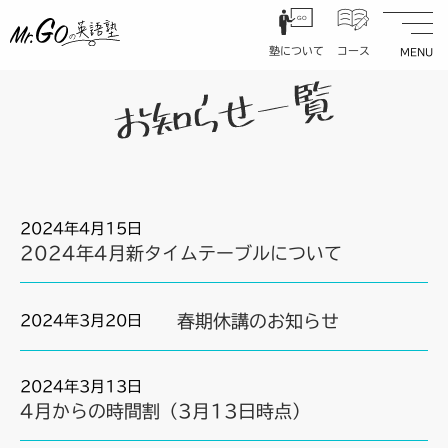
内
GO
容
塾について
コース
を
ス
塾長挨拶
中学1年生コース
キ
GO
指導方針
中学2年生コース
ッ
プ
事業理念
中学3年生コース
塾について
コース
入塾の流れ
高校1年生コース
2024年4月15日
施設紹介
高校2年生コース
2024年4月新タイムテーブルについて
大学入試対策コース
よくある質問
時間割・料金
コースオプション
春期休講のお知らせ
2024年3月20日
2024年3月13日
アクセス
学生達へメッセージ
4月からの時間割（3月13日時点）