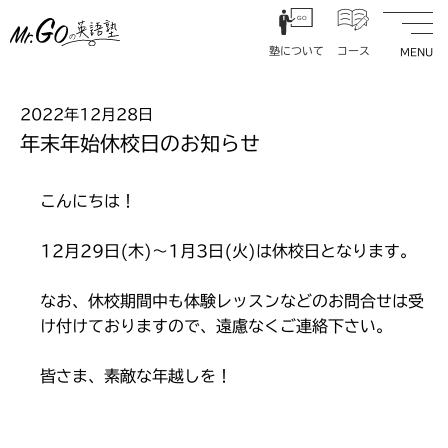
内
GO
容
塾について
コース
を
ス
塾長挨拶
中学1年生コース
キ
2022年12月28日
GO
指導方針
中学2年生コース
ッ
年末年始休校日のお知らせ
プ
事業理念
中学3年生コース
塾について
コース
入塾の流れ
高校1年生コース
こんにちは！
施設紹介
高校2年生コース
12月29日(木)～1月3日(火)は休校日となります。
大学入試対策コース
よくある質問
時間割・料金
なお、休校期間中も体験レッスンなどのお問合せは受
コースオプション
け付けておりますので、遠慮なくご連絡下さい。
皆さま、素敵な年越しを！
アクセス
学生達へメッセージ